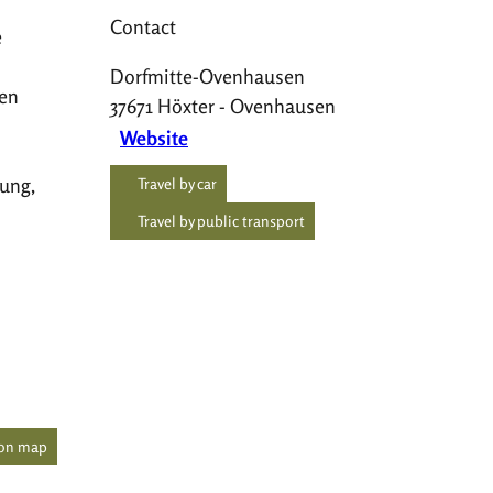
Contact
e
Dorfmitte-Ovenhausen
ien
37671
Höxter
- Ovenhausen
Website
tung,
Travel by car
Travel by public transport
 on map