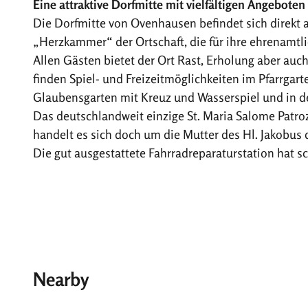
Eine attraktive Dorfmitte mit vielfältigen Angeboten
t
Die Dorfmitte von Ovenhausen befindet sich direkt 
e
„Herzkammer“ der Ortschaft, die für ihre ehrenamtl
_
Allen Gästen bietet der Ort Rast, Erholung aber auc
o
finden Spiel- und Freizeitmöglichkeiten im Pfarrga
v
Glaubensgarten mit Kreuz und Wasserspiel und in d
e
Das deutschlandweit einzige St. Maria Salome Patroz
n
handelt es sich doch um die Mutter des Hl. Jakobus d
h
Die gut ausgestattete Fahrradreparaturstation hat sc
a
u
s
e
n
Nearby