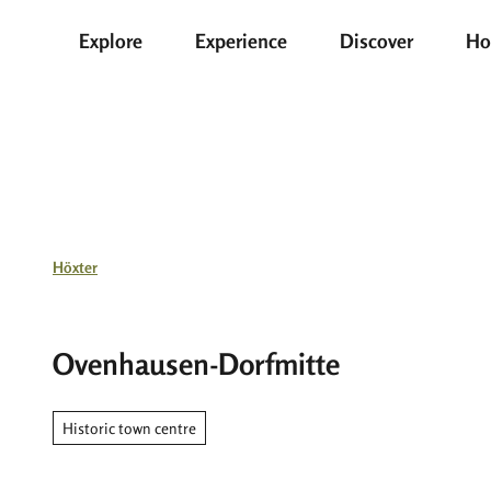
T
Explore
Experience
Discover
Ho
o
c
o
n
t
e
n
t
Höxter
Ovenhausen-Dorfmitte
Historic town centre