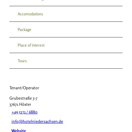
Accomodations
Package
Place of interest
Tours
Tenant/Operator
Grubestraße 3-7
37671
Höxter
+49 5271 / 6880
info@hotelniedersachsen.de
Website