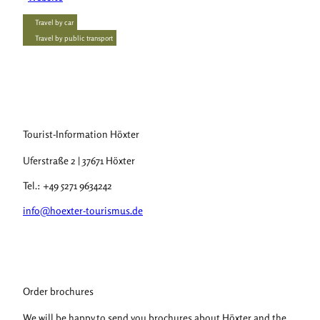
Travel by car
Travel by public transport
Tourist-Information Höxter
Uferstraße 2 | 37671 Höxter
Tel.: +49 5271 9634242
info@hoexter-tourismus.de
Order brochures
We will be happy to send you brochures about Höxter and the