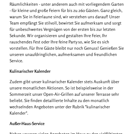
p
Räumlichkeiten - unter anderem auch mit vorliegendem Garten
g
- für kleine und große Feiern für bis zu 260 Gästen. Ganz gleich,
warum Sie in Feierlaune sind, wir verstehen uns darauf! Unser
Team empfängt Sie stilvoll, bewirtet Sie aufmerksam und sorgt
für unbeschwertes Vergnügen von der ersten bis zur letzten
Sekunde. Wir organisieren und gestalten Ihre Feier, Ihr
rauschendes Fest oder Ihre feine Party so, wie Sie es sich
vorstellen. Für Ihre Gäste bleibt nur noch Genuss! Genießen Sie
unseren unaufdringlichen, aufmerksamen und freundlichen
Service.
Kulinarischer Kalender
Zudem gibt unser kulinarischer Kalender stets Auskunft über
unsere monatlichen Aktionen. So ist beispielsweise in der
Sommerzeit unser Open-Air-Grillen auf unserer Terrasse sehr
beliebt. Sie finden detaillierte Inhalte zu den monatlich
wechselnden Angeboten unter der Rubrik "kulinarischer
Kalender".
Außer-Haus-Service
Neben unseren vielen Angeboten im Haus zu den vielfältigsten