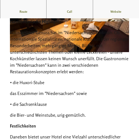
Gut Essen und trinken hat bei uns Tradition
Route
Call
Website
Gastronomische Highlights
© Frank Sievers
© Frank Sievers
Kulinarischer Genuss hat im "Niedersachsen" Tradition. Ob
internationale Spezialitäten, nationale Klassiker oder regionale
Besonderheiten, mehrgängige Menüs, Büffets mit
unterschiedlichsten Themen oder kleine Leckereien - unsere
H
Kochkünstler lassen keinen Wunsch unerfüllt. Die Gastronomie
u
im "Niedersachsen" kann in zwei verschiedenen
x
Restaurationskonzepten erlebt werden:
o
r
• die Huxori-Stube
i
das Esszimmer im "Niedersachsen" sowie
S
t
• die Sachsenklause
u
b
die Bier- und Weinstube, urig-gemütlich.
e
Festlichkeiten
.
j
Daneben bietet unser Hotel eine Vielzahl unterschiedlicher