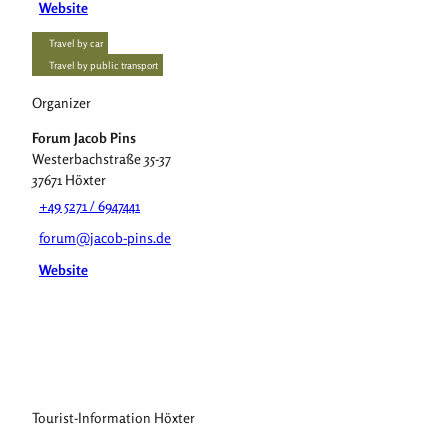
Website
Travel by car
Travel by public transport
Organizer
Forum Jacob Pins
Westerbachstraße 35-37
37671
Höxter
+49 5271 / 6947441
forum@jacob-pins.de
Website
Tourist-Information Höxter