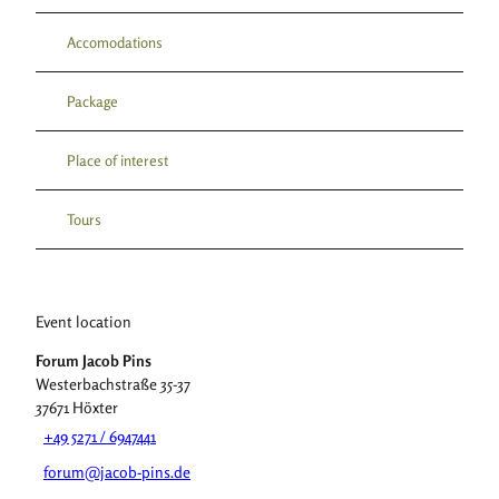
Accomodations
Package
Place of interest
Tours
Event location
Forum Jacob Pins
Westerbachstraße 35-37
37671
Höxter
+49 5271 / 6947441
forum@jacob-pins.de