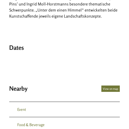
Pins’ und Ingrid Moll-Horstmanns besondere thematische
l
Schwerpunkte. „Unter dem einen Himmel“ entwickelten beide
_
Kunstschaffende jeweils eigene Landschaftskonzepte.
A
_
2
6
0
Dates
6
0
1
_
0
2
.
Nearby
View on map
j
p
g
Event
Food & Beverage