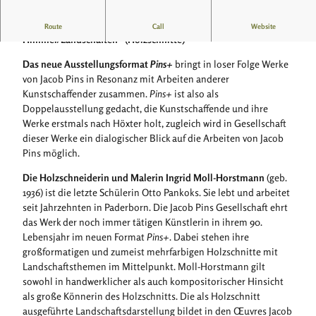
3
_
Jacob Pins
plus
Ingrid Moll-Horstmann: „Unter dem einen
Route
Call
Website
H
Himmel/Landschaften“ (Holzschnitte)
D
-
Das neue Ausstellungsformat
Pins+
bringt in loser Folge Werke
M
von Jacob Pins in Resonanz mit Arbeiten anderer
o
Kunstschaffender zusammen.
Pins+
ist also als
n
Doppelausstellung gedacht, die Kunstschaffende und ihre
i
Werke erstmals nach Höxter holt, zugleich wird in Gesellschaft
t
dieser Werke ein dialogischer Blick auf die Arbeiten von Jacob
o
Pins möglich.
r
Die Holzschneiderin und Malerin Ingrid Moll-Horstmann
(geb.
_
1936) ist die letzte Schülerin Otto Pankoks. Sie lebt und arbeitet
h
seit Jahrzehnten in Paderborn. Die Jacob Pins Gesellschaft ehrt
o
das Werk der noch immer tätigen Künstlerin in ihrem 90.
r
Lebensjahr im neuen Format
Pins+
. Dabei stehen ihre
i
großformatigen und zumeist mehrfarbigen Holzschnitte mit
z
Landschaftsthemen im Mittelpunkt. Moll-Horstmann gilt
o
sowohl in handwerklicher als auch kompositorischer Hinsicht
n
als große Könnerin des Holzschnitts. Die als Holzschnitt
t
ausgeführte Landschaftsdarstellung bildet in den Œuvres Jacob
a