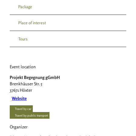
Package
Place of interest
Tours
Event location
Projekt Begegnung gGmbH
Brenkhäuser Str. 5
37671
Höxter
Website
Travel by car
Travel by public transport
Organizer