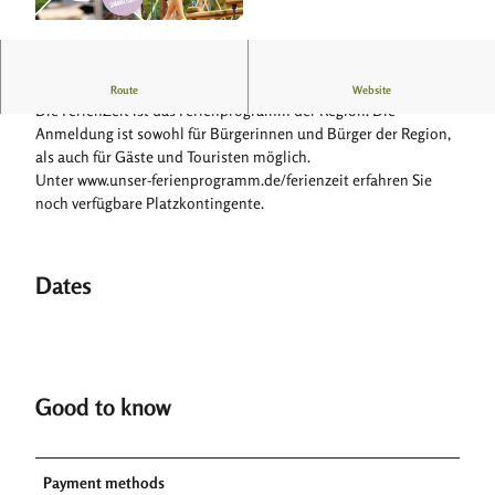
© Projekt Begegnung gGmbH - Brenkhäuser St
raße 5 - 37671 Höxter - Peter Kamischke-Funk
FerienZeit in Höxter
Route
Website
Die FerienZeit ist das Ferienprogramm der Region. Die
Anmeldung ist sowohl für Bürgerinnen und Bürger der Region,
als auch für Gäste und Touristen möglich.
Unter www.unser-ferienprogramm.de/ferienzeit erfahren Sie
noch verfügbare Platzkontingente.
Dates
Good to know
Payment methods