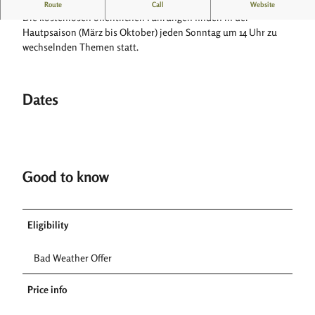
Ein 60-minütiger Einblick in 275 Jahre Porzellangeschichte
Route
Call
Website
Die kostenlosen öffentlichen Führungen finden in der
Hautpsaison (März bis Oktober) jeden Sonntag um 14 Uhr zu
wechselnden Themen statt.
Dates
Good to know
Eligibility
Bad Weather Offer
Price info