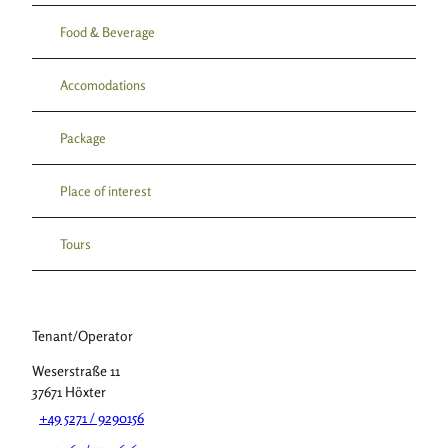
Food & Beverage
Accomodations
Package
Place of interest
Tours
Tenant/Operator
Weserstraße 11
37671
Höxter
+49 5271 / 9290156