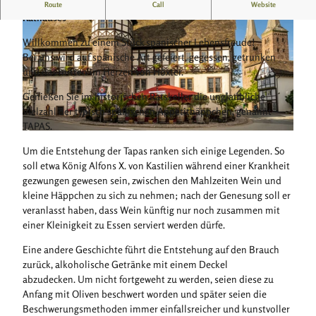
Spanische Spezialitäten im Ratskeller des Historischen
Route
Call
Website
Rathauses
Willkommen zu einem Stück spanischer Lebensfreude!
Bei uns wird auf spanische Art gefeiert, gegessen, getrunken
und das mitten im Herzen von Höxter.
Genießen Sie im historischen Ratskeller die unglaubliche
© Unbekannt
Vielzahl der typisch spanischen Appetithäppchen, genannt
TAPAS.
© Teutoburger Wald / Stadt Höxter / D. Ketz, Dominik Ketz |
CC-BY-SA
Um die Entstehung der Tapas ranken sich einige Legenden. So
soll etwa König Alfons X. von Kastilien während einer Krankheit
gezwungen gewesen sein, zwischen den Mahlzeiten Wein und
kleine Häppchen zu sich zu nehmen; nach der Genesung soll er
veranlasst haben, dass Wein künftig nur noch zusammen mit
einer Kleinigkeit zu Essen serviert werden dürfe.
Eine andere Geschichte führt die Entstehung auf den Brauch
zurück, alkoholische Getränke mit einem Deckel
abzudecken. Um nicht fortgeweht zu werden, seien diese zu
Anfang mit Oliven beschwert worden und später seien die
Beschwerungsmethoden immer einfallsreicher und kunstvoller