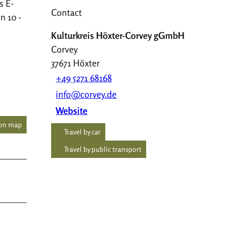
s E-
Contact
n 10 -
Kulturkreis Höxter-Corvey gGmbH
Corvey
37671
Höxter
+49 5271 68168
info@corvey.de
Website
 on map
Travel by car
Travel by public transport