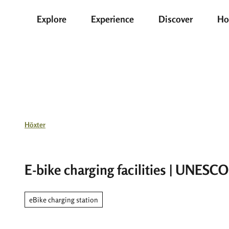
T
Explore
Experience
Discover
Ho
o
c
o
n
t
e
n
t
Höxter
E-bike charging facilities | UNESC
eBike charging station