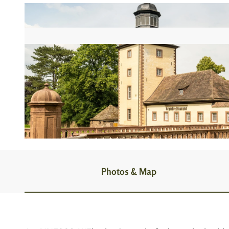
© Stadt Höxter, Dominik Ketz |
CC-BY-SA
Photos & Map