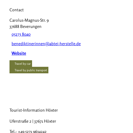
Contact
Carolus-Magnus-Str. 9
37688
Beverungen
05273 8040
benediktinerinnen@abtei-herstelle.de
Website
Travel by car
Travel by public transport
Tourist-Information Höxter
Uferstraße 2 | 37671 Höxter
Tel.: +49 5271 9634242