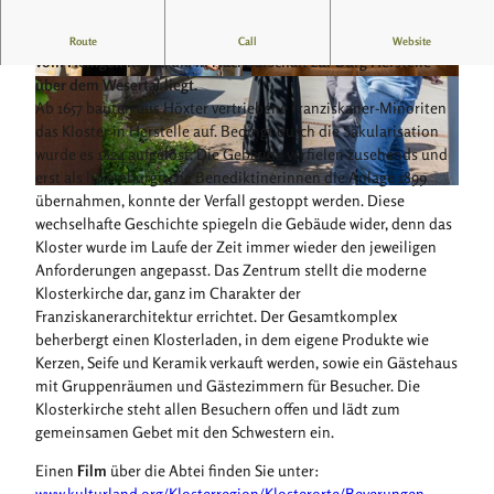
Einen besonderen Ort der Ruhe und Besinnung bietet die Abtei
Route
Call
Website
vom Heiligen Kreuz, die in Nachbarschaft zur Burg Herstelle
über dem Wesertal liegt.
© Teutoburger Wald Tourismus, Anton Röser
© Teutoburger Wald Tourismus, Anton Röser
Ab 1657 bauten aus Höxter vertriebene Franziskaner-Minoriten
das Kloster in Herstelle auf. Bedingt durch die Säkularisation
wurde es 1824 aufgelöst. Die Gebäude verfielen zusehends und
erst als luxemburgische Benediktinerinnen die Anlage 1899
© Teutoburger Wald Tourismus, Anton Röser
übernahmen, konnte der Verfall gestoppt werden. Diese
wechselhafte Geschichte spiegeln die Gebäude wider, denn das
Kloster wurde im Laufe der Zeit immer wieder den jeweiligen
Anforderungen angepasst. Das Zentrum stellt die moderne
Klosterkirche dar, ganz im Charakter der
Franziskanerarchitektur errichtet. Der Gesamtkomplex
beherbergt einen Klosterladen, in dem eigene Produkte wie
Kerzen, Seife und Keramik verkauft werden, sowie ein Gästehaus
mit Gruppenräumen und Gästezimmern für Besucher. Die
Klosterkirche steht allen Besuchern offen und lädt zum
gemeinsamen Gebet mit den Schwestern ein.
Einen
Film
über die Abtei finden Sie unter:
www.kulturland.org/Klosterregion/Klosterorte/Beverungen-